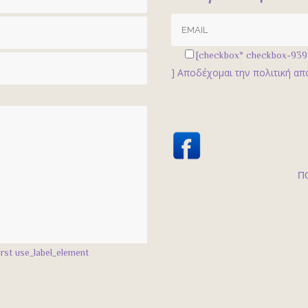
[checkbox* checkbox-939 l
]
Αποδέχομαι την πολιτική α
Π
rst use_label_element