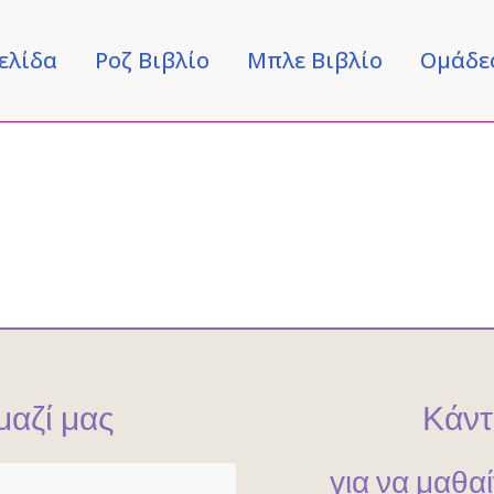
ελίδα
Ροζ Βιβλίο
Μπλε Βιβλίο
Ομάδε
ARCHIVE
μαζί μας
Κάντ
για να μαθα