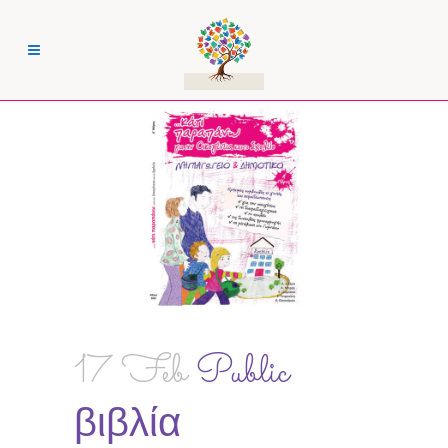
17 Feb
Public
βιβλία