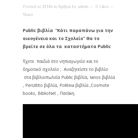
Posted at 21:14h
in
Άρθρα
by
admin
0
Likes
Share
Public βιβλία “Κάτι παραπάνω για την
οικογένεια και το Σχολείο” Θα το
βρείτε σε όλα τα καταστήματα Public
Έχετε παιδιά στο νηπιαγωγείο και το
δημοτικό σχολείο ; Αναζητείστε το βιβλίο
στα βιβλιοπωλεία Public βιβλία, Ianos βιβλία
, Perizitito βιβλία, Politeia βιβλία ,Cosmote
books, BiblioNet , Πατάκη.