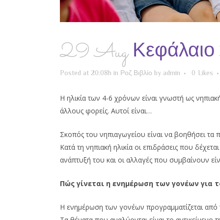
29 Aug
Κεφάλαιο 
Posted at 20:08h
in
Ροζ Βιβλίο
by
admin
0
Likes
Η ηλικία των 4-6 χρόνων είναι γνωστή ως νηπιακή
άλλους φορείς. Αυτοί είναι…
Σκοπός του νηπιαγωγείου είναι να βοηθήσει τα 
Κατά τη νηπιακή ηλικία οι επιδράσεις που δέχετα
ανάπτυξή του και οι αλλαγές που συμβαίνουν είν
Πώς γίνεται η ενημέρωση των γονέων για 
Η ενημέρωση των γονέων προγραμματίζεται από τ
Τα θέματα που αναλύονται είναι το αντικείμενο τ