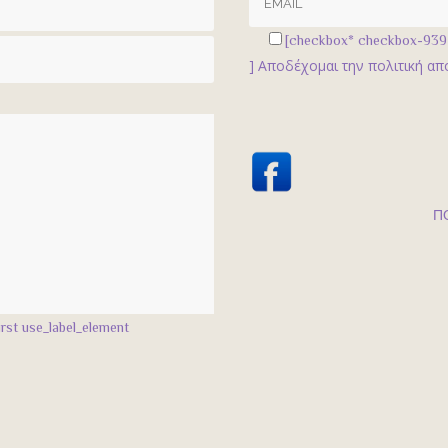
[checkbox* checkbox-939 l
]
Αποδέχομαι την πολιτική α
Π
rst use_label_element