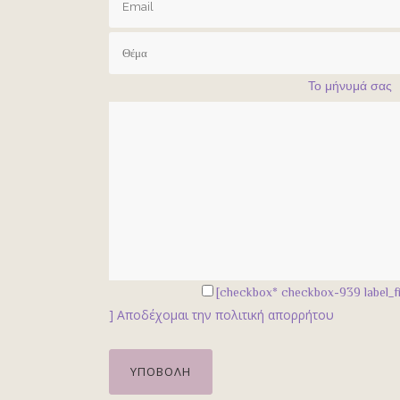
Το μήνυμά σας
[checkbox* checkbox-939 label_fi
]
Αποδέχομαι την πολιτική απορρήτου