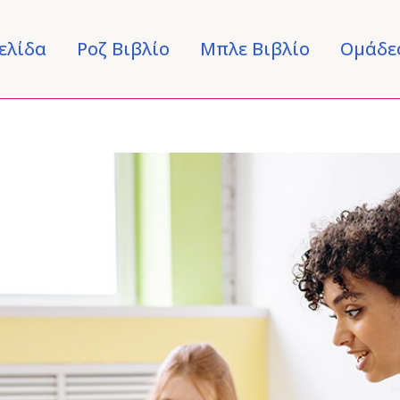
ελίδα
Ροζ Βιβλίο
Μπλε Βιβλίο
Ομάδε